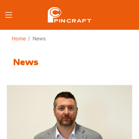
Salta al contenuto principale
Home
News
News