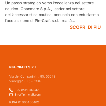
Un passo strategico verso l’eccellenza nel settore
nautico. Opacmare S.p.A., leader nel settore
dell’accessoristica nautica, annuncia con entusiasmo
l’acquisizione di Pin-Craft s.r.l., realtà...
SCOPRI DI PIÙ
PIN-CRAFT S.R.L.
Via dei Comparini n. 85, 55049
Viareggio (Lu) - Italia
+39 0584-383930
info@pin-craft.com
01965100462
P.IVA